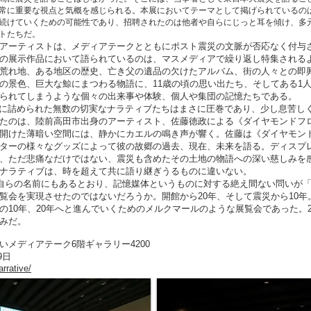
常に重要な視点と気概を感じられる。本展においてテーマとして掲げられているの
続けていくための可能性であり、招聘されたのは他者や自らにじっと耳を傾け、多
トたちだ。
アーティストは、メディアテークとともにポスト震災の文脈が否応なく付与
の展示作品において語られているのは、マスメディアで繰り返し特集される
荒れ地、ある地区の歴史、亡き父の遺品の欠けたアルバム、街の人々との即
の景色、巨大な鯨にまつわる物語に、11歳の頃の思い出たち、そしてある1
られてしまうような個々の出来事や体験、個人や集団の記憶たちである。
に詰められた無数の切実なナラティブたちはまさに圧巻であり、少し息苦し
たのは、陸前高田市出身のアーティスト、佐藤徳政による《ダイヤモンドフ
開けた薄暗い空間には、静かにカエルの鳴き声が響く。佐藤は《ダイヤモン
ターの様々なグッズによって彼の故郷の過去、現在、未来を語る。ディスプ
、ただ悲痛なだけではない、震災も含めたその土地の物語への深い慈しみを
ナラティブは、時を超えて共に語り継ぎうるものに違いない。
自らの名前にもあるとおり、記憶媒体というものに対する絶え間ない問いが「
覧会を実現させたのではないだろうか。開館から20年、そして震災から10
の10年、20年へと進んでいくためのメルクマールのような展覧会であった。2
みだ。
メディアテーク6階ギャラリー4200
9日
rrative/