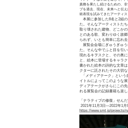
責務を果たし続けるための、非
ブを過去、現在、未来へと伝え
術表現を試みてきたアーティス
本展に参加した8名と2組の
た。そんなアーティストたち
取り壊された建物、どこかの
とのある歌、変わりゆく故郷
られず、いとも簡単に忘れ去
展覧会会場にぎゅうぎゅう
た。そんな中でふと目を引い
現れるキヲスクと、その奥に
と、絵本に登場するキャラク
書かれた絵本の詩的な文章は
クターに託されたその大切な
「メディアテーク」という
イトルによってこのような展
ディアテークがさらにこの先
れる展覧会の記録書籍も楽し
「ナラティブの修復」せんだい
2021年11月3日―2022年1月
https://www.smt.jp/projects/na