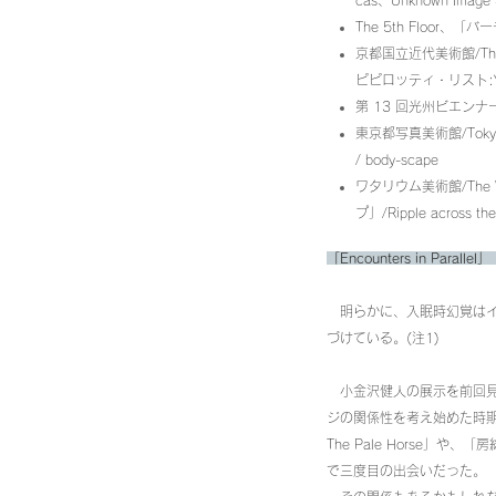
cas、Unknown I
The 5th Floor、「バー
京都国立近代美術館/The Nat
ピピロッティ・リスト:You
第 13 回光州ビエンナーレ「Mind
東京都写真美術館/Tokyo Ph
/ body-scape
ワタリウム美術館/The W
プ」/Ripple across th
「Encounters in Par
明らかに、入眠時幻覚はイ
づけている。(注1)
ー
小金沢健人の展示を前回見たの
ジの関係性を考え始めた時
The Pale Horse」
で三度目の出会いだった。