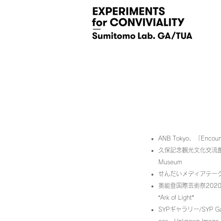
ANB Tokyo、「Encou
久保記念観光文化交流館・美術展示
Museum
せんだいメディアテーク/s
奥能登国際芸術祭2020＋/
“Ark of Light”
SYPギャラリー/SYP Gall