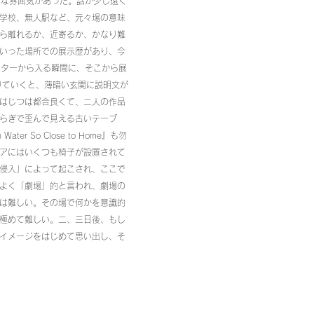
うな雰囲気があった。話が少し遠く
学校、無人駅など、元々場の意味
ら離れるか、近寄るか、かなり難
いった場所での展示歴があり、今
ーターから入る瞬間に、そこから展
りていくと、薄暗い玄関に説明文が
はじつは都合良くて、二人の作品
らぎで歪んで見える古いテーブ
So Close to Home』も勿
アにはいくつも椅子が設置されて
侵入」によって起こされ、ここで
よく「劇場」的と言われ、劇場の
は難しい。その場で何かを意識的
極めて難しい。二、三日後、もし
イメージをはじめて思い出し、そ