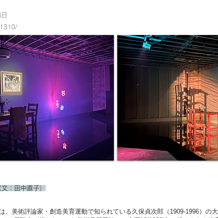
6日
s/1310/
撮影：田中直子
（文：田中直子）
、美術評論家・創造美育運動で知られている久保貞次郎（1909-1996）の