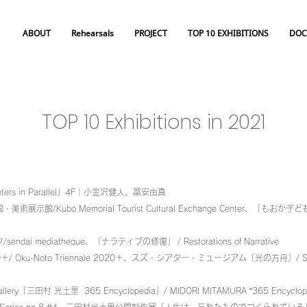
ABOUT
Rehearsals
PROJECT
TOP 10 EXHIBITIONS
DOC
TOP 10 Exhibitions in 2021
nters in Parallel」4F｜小金沢健人、冨安由真
館/Kubo Memorial Tourist Cultural Exchange Center、「もおか子ども美
endai mediatheque、「ナラティブの修復」
/ Restorations of Narrative
 Oku-Noto Triennale 2020＋、スズ・シアター・ミュージアム「光の方舟」/ SU
ery「三田村 光土里 365 Encyclopedia」/ MIDORI MITAMURA “365 Encyclope