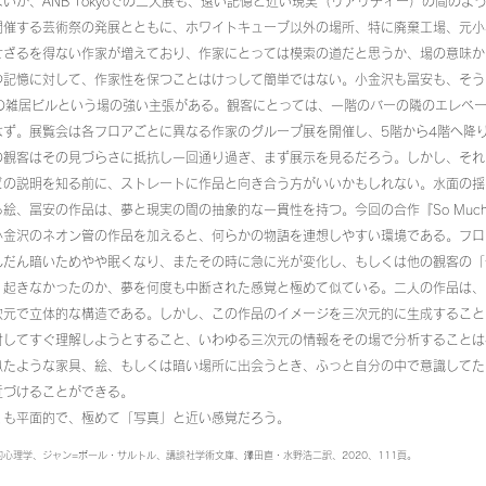
が、ANB Tokyoでの二人展も、遠い記憶と近い現実（リアリティー）の間のよ
開催する芸術祭の発展とともに、ホワイトキューブ以外の場所、特に廃棄工場、元小
せざるを得ない作家が増えており、作家にとっては模索の道だと思うか、場の意味か
つ記憶に対して、作家性を保つことはけっして簡単ではない。小金沢も冨安も、そう
壊す前の雑居ビルという場の強い主張がある。観客にとっては、一階のバーの隣のエレベ
はず。展覧会は各フロアごとに異なる作家のグループ展を開催し、5階から4階へ降
の観客はその見づらさに抵抗し一回通り過ぎ、まず展示を見るだろう。しかし、それ
どの説明を知る前に、ストレートに作品と向き合う方がいいかもしれない。水面の揺
冨安の作品は、夢と現実の間の抽象的な一貫性を持つ。今回の合作『So Much Water 
小金沢のネオン管の作品を加えると、何らかの物語を連想しやすい環境である。フロ
んだん暗いためやや眠くなり、またその時に急に光が変化し、もしくは他の観客の「
、起きなかったのか、夢を何度も中断された感覚と極めて似ている。二人の作品は、
次元で立体的な構造である。しかし、この作品のイメージを三次元的に生成すること
対してすぐ理解しようとすること、いわゆる三次元の情報をその場で分析することは
似たような家具、絵、もしくは暗い場所に出会うとき、ふっと自分の中で意識してた
近づけることができる。
も平面的で、極めて「写真」と近い感覚だろう。
的心理学、ジャン=ポール・サルトル、講談社学術文庫、澤田直・水野浩二訳、2020、111頁。