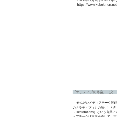
2021年12月9日～2022年
https://www.kubokinen.ne
「ナラティブの修復」（文：
せんだいメディアテーク開館
のナラティブ（もの語り）と向
（Restorations）と
ィアテークは本展を通して、声