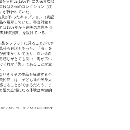
昭和32(1957)年に久保貞次郎
普段は久保のコレクション（瑛
」が行われていた。
芸員が作ったキャプション（表記
品を展示していた。審査対象と
は1987年から創美の意思を引
審査員特別賞」を設けている。こ
作品をフラットに見ることができ
見張る解説もあった。「海」を
が何本か引いてあり、白い余白
る感じがとても良い。海が広い
でそれが「海」であることが全
）。
なりきりその作品を解説する企
美術館」は、子ども達の等身大
感じることができるだろう。ま
と逆の立場になる体験は刺激的
描きたいもの、つくりたいものを自由に創作す