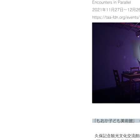
Encounters in Parallel
2021年11月27日〜12月2
https://taa-fdn.org/event
「もおか子ども美術館」
久保記念観光文化交流館は