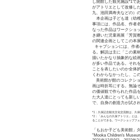
し開館した観光施設*1であ
がアトリエとして改修し
九、池田満寿夫などの）
本企画は子ども達（幼稚
事項には、作品名、作者
なった作品はワークショッ
き継いだ児童画展「芳賀教
の関連企画としてこの本
キャプションには、作者
る。解説は主に「この素
描いたかなり抽象的な絵
が多い作品である。それ
ことを表したいのか全体
くわからなかったし、こ
美術館が館のコレクショ
画は時折耳にする。無論
の価値観で作られた作品
た大人達にとっても新し
で、自身の創造力が試さ
*1：久保記念観光文化交流館は、久
*2：「みんなの久保アトリエ」とは
ることができる。ワークショップフェ
「もおか子ども美術館」
"Mooka Children's Museum