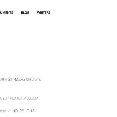
UMENTS
BLOG
WRITERS
術館」/Mooka Children's
ZU THEATER MUSEUM
dia” / HIGURE 17-15